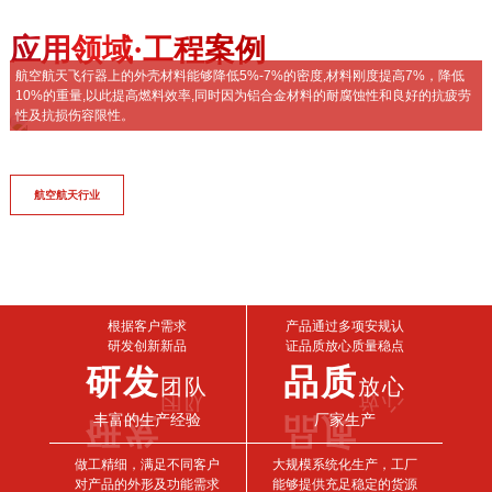
应用领域·工程案例
航空航天飞行器上的外壳材料能够降低5%-7%的密度,材料刚度提高7%，降低
产品广泛应用于汽车、机械制造、船舶、模具等工厂
10%的重量,以此提高燃料效率,同时因为铝合金材料的耐腐蚀性和良好的抗疲劳
性及抗损伤容限性。
航空航天行业
轨道交通行业
船舶制造行业
汽车智造行业
化学能源行业
医疗设备行业
消费电子行业
工业模具行业
根据客户需求
产品通过多项安规认
研发创新新品
证品质放心质量稳点
研发
品质
团队
放心
丰富的生产经验
厂家生产
做工精细，满足不同客户
大规模系统化生产，工厂
对产品的外形及功能需求
能够提供充足稳定的货源