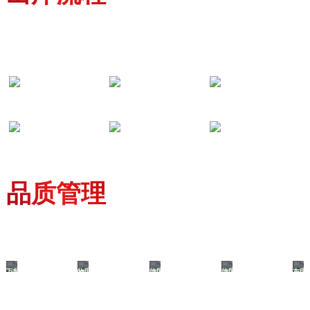
定制产品·一站式采购
光谱检测
重量过磅
包装加工
随货质保
物流运输
客户验收
品质管理
原厂质保·专业技术服务
万能
物理性能
德国进口
德国进口
布氏
拉力试验机
整套检测设备
光谱分析仪
金相分析仪
硬度