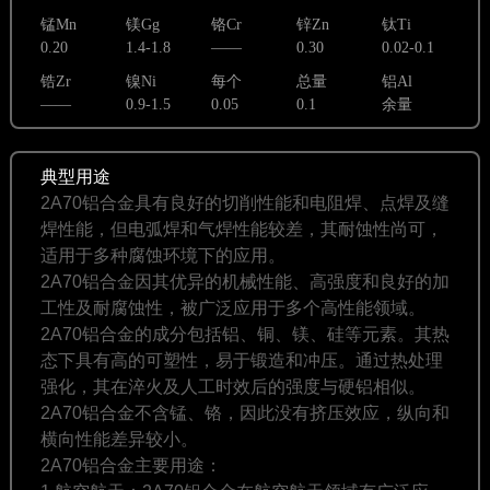
锰Mn
镁Gg
铬Cr
锌Zn
钛Ti
0.20
1.4-1.8
——
0.30
0.02-0.1
锆Zr
镍Ni
每个
总量
铝Al
——
0.9-1.5
0.05
0.1
余量
典型用途
2A70铝合金具有良好的切削性能和电阻焊、点焊及缝
焊性能，但电弧焊和气焊性能较差‌，其耐蚀性尚可，
适用于多种腐蚀环境下的应用‌。
2A‌70铝合金因其优异的机械性能、高强度和良好的加
工性及耐腐蚀性，被广泛应用于多个高性能领域。
2A70铝合金的成分包括铝、铜、镁、硅等元素。其热
态下具有高的可塑性，易于锻造和冲压。通过热处理
强化，其在淬火及人工时效后的强度与硬铝相似。
2A70铝合金不含锰、铬，因此没有挤压效应，纵向和
横向性能差异较小‌。
2A70铝合金主要用途：