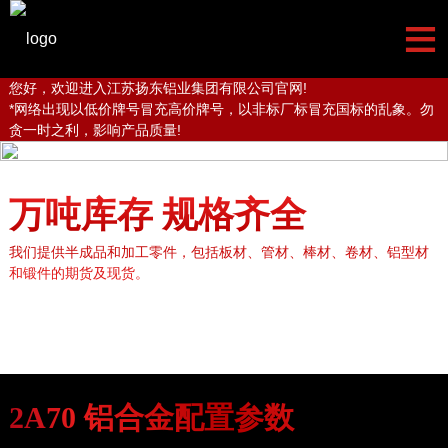
≡
您好，欢迎进入江苏扬东铝业集团有限公司官网!
*网络出现以低价牌号冒充高价牌号，以非标厂标冒充国标的乱象。勿
贪一时之利，影响产品质量!
万吨库存 规格齐全
我们提供半成品和加工零件，包括板材、管材、棒材、卷材、铝型材
和锻件的期货及现货。
铝板
铝棒
铝管
铝卷
铝型材
铝锻件
2A70
铝合金配置参数