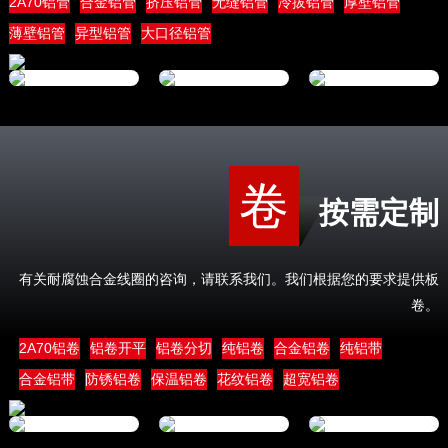
2A70铝管
合金铝管
挤压铝管
无缝铝管
冷拔铝管
厚壁铝管
薄壁铝管
异型铝管
大口径铝管
卷
按需定制
有关耐腐蚀合金线圈的咨询，请联系我们。我们根据您的要求提供板
卷。
2A70铝卷
铝卷开平
铝卷分切
纯铝卷
合金铝卷
纯铝带
合金铝带
防锈铝卷
保温铝卷
花纹铝卷
超宽铝卷